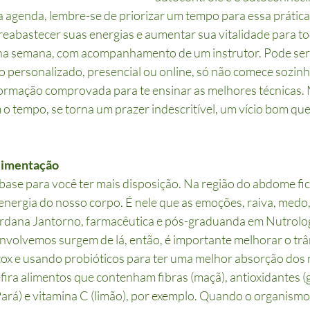
 agenda, lembre-se de priorizar um tempo para essa prática.
eabastecer suas energias e aumentar sua vitalidade para to
a semana, com acompanhamento de um instrutor. Pode ser
 personalizado, presencial ou online, só não comece sozin
formação comprovada para te ensinar as melhores técnicas.
m o tempo, se torna um prazer indescritível, um vício bom qu
alimentação
 base para você ter mais disposição. Na região do abdome fi
energia do nosso corpo. É nele que as emoções, raiva, medo,
rdana Jantorno, farmacêutica e pós-graduanda em Nutrologi
volvemos surgem de lá, então, é importante melhorar o trâns
ox e usando probióticos para ter uma melhor absorção dos 
fira alimentos que contenham fibras (maçã), antioxidantes (g
Pará) e vitamina C (limão), por exemplo. Quando o organismo 