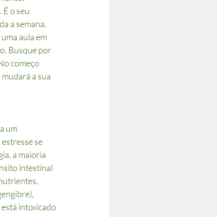
 É o seu 
da a semana. 
 uma aula em 
ho. Busque por 
 No começo 
e mudará a sua 
ca um 
 estresse se 
a, a maioria 
ito intestinal 
nutrientes.
engibre), 
está intoxicado 