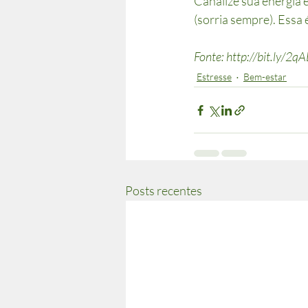
Canalize sua energia e
(sorria sempre). Essa 
Fonte: http://bit.ly/2q
Estresse
Bem-estar
Posts recentes