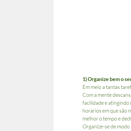
1) Organize bem o se
Em meio a tantas tare
Com a mente descansa
facilidade e atingind
horários em que são m
melhor o tempo e ded
Organize-se de modo a