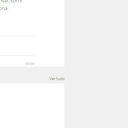
sar, sorrir 
iona.
Ver tudo