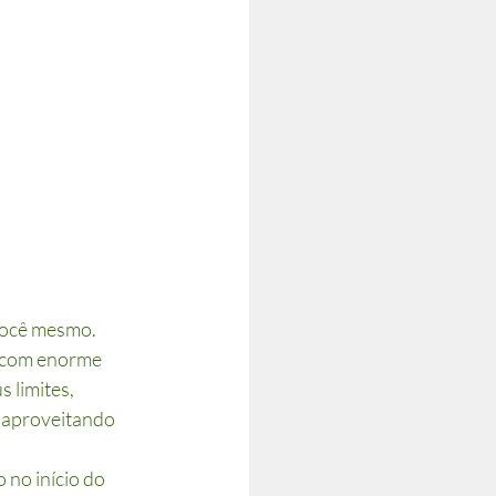
você mesmo. 
 com enorme 
 limites, 
, aproveitando 
no início do 