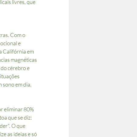
cais livres, que 
tras. Com o 
ocional e 
 Califórnia em 
cias magnéticas 
do cérebro e 
ituações 
m sono em dia.
r eliminar 80% 
oa que se diz: 
der". O que 
ze as ideias e só 