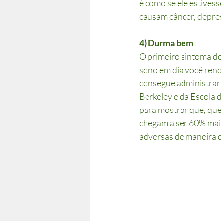
é como se ele estivess
causam câncer, depres
4) Durma bem
O primeiro sintoma do
sono em dia você rend
consegue administrar 
Berkeley e da Escola
para mostrar que, qu
chegam a ser 60% mais 
adversas de maneira d