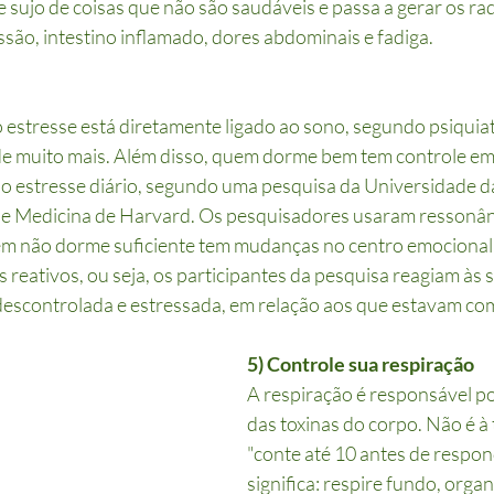
e sujo de coisas que não são saudáveis e passa a gerar os radi
são, intestino inflamado, dores abdominais e fadiga.
 estresse está diretamente ligado ao sono, segundo psiquia
e muito mais. Além disso, quem dorme bem tem controle em
o estresse diário, segundo uma pesquisa da Universidade da
 de Medicina de Harvard. Os pesquisadores usaram ressonân
em não dorme suficiente tem mudanças no centro emocional 
reativos, ou seja, os participantes da pesquisa reagiam às s
escontrolada e estressada, em relação aos que estavam co
5) Controle sua respiração 
A respiração é responsável po
das toxinas do corpo. Não é à t
"conte até 10 antes de respon
significa: respire fundo, organi