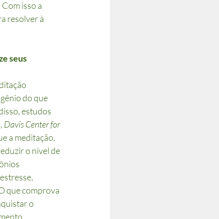
. Com isso a 
a resolver à 
ze seus 
itação 
gênio do que 
isso, estudos 
, 
Davis Center for 
e a meditação, 
eduzir o nível de 
ônios 
estresse, 
 O que comprova 
quistar o 
imento.