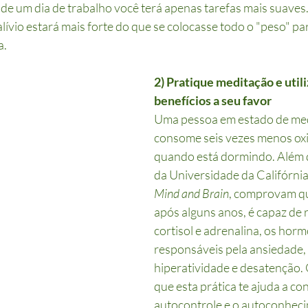
l de um dia de trabalho você terá apenas tarefas mais suaves
lívio estará mais forte do que se colocasse todo o "peso" par
a.
2) Pratique meditação e utili
benefícios a seu favor
Uma pessoa em estado de med
consome seis vezes menos oxi
quando está dormindo. Além d
da Universidade da Califórnia
Mind and Brain
, comprovam qu
após alguns anos, é capaz de r
cortisol e adrenalina, os horm
responsáveis pela ansiedade, 
hiperatividade e desatenção.
que esta prática te ajuda a con
autocontrole e o autoconhec