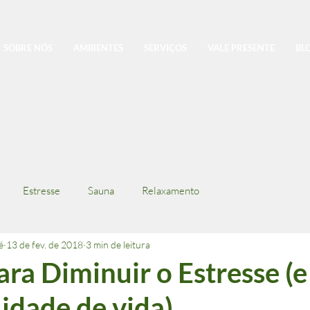
SOBRE NÓS
AMBIENTES
SERVIÇOS
VALE PRESENTE
BL
Estresse
Sauna
Relaxamento
é
13 de fev. de 2018
3 min de leitura
ara Diminuir o Estresse (e
idade de vida)