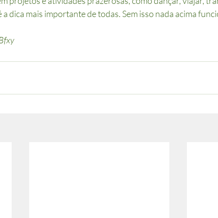
m projetos e atividades prazerosas, como dançar, viajar, tran
é a dica mais importante de todas. Sem isso nada acima func
ABfxy