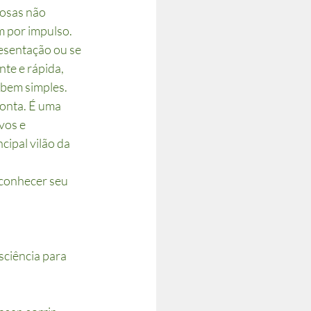
osas não 
 por impulso.
esentação ou se 
te e rápida, 
 bem simples. 
onta. É uma 
vos e 
ipal vilão da 
 conhecer seu 
ciência para 