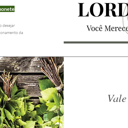
chonete
o desejar
cionamento da
Vale