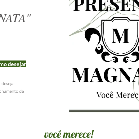
GNATA"
omo desejar
 desejar
cionamento da
você merece!