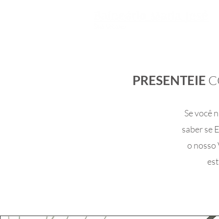
PRESENTEIE
C
Se você n
saber se E
o nosso 
est