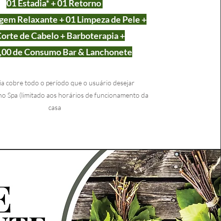
01 Est
adia* + 01 Retorno
gem Relaxant
e + 01 Limpeza de Pele +
Corte de Cabelo + Barboterapia +
,00 de Consumo Bar & Lanchonete
ia cobre todo o p
eríodo que o usuário desejar
o Spa (limitado aos horários de funcionamento da
casa