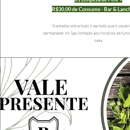
R$30,00 de Consum
o - Bar & Lan
*A estadia cobre todo o p
eríodo que o usuári
permanecer no Spa (limitado aos horários de fun
casa