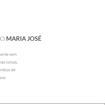
Desde 1970
OG
CONTATO
IO
MARIA JOSÉ
esente sem
mas coisas,
combos de
osso