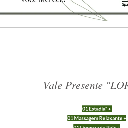
Vale Presente "L
01 Estadia* +
01 Massagem Relaxant
e
+
01 Limpeza de Pele +