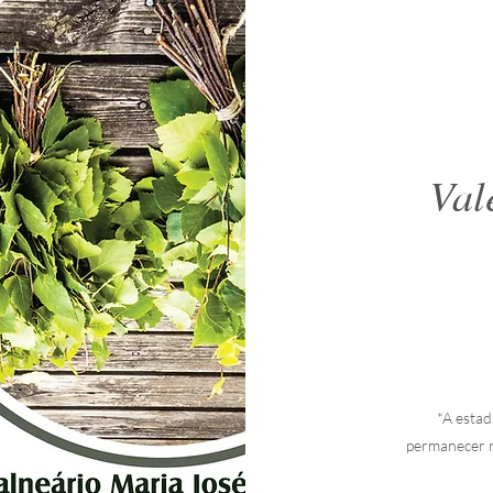
Val
*A estad
permanecer n