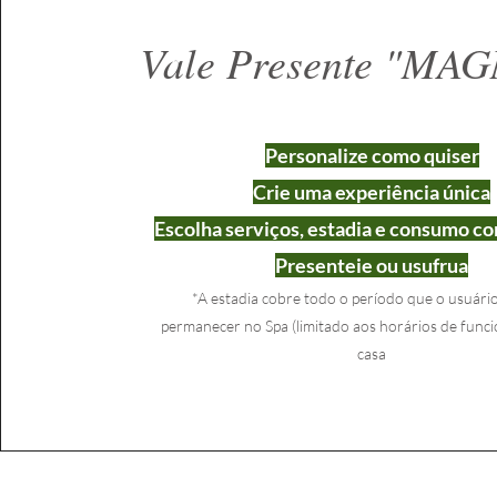
Vale Presente "MA
Personalize como quiser
Crie uma experiência única
Escolha serviços, estadia e consumo c
Presenteie ou usufrua
*A estadia cobre todo o p
eríodo que o usuário
permanecer no Spa (limitado aos horários de fun
casa