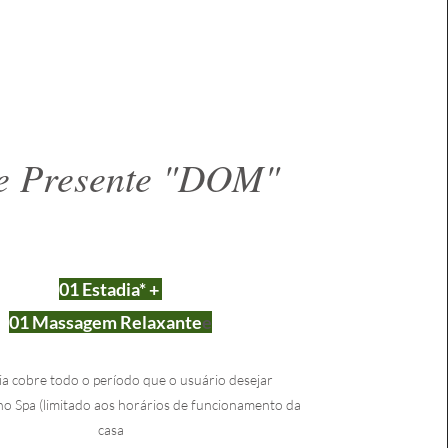
e Presente "DOM"
01 Estadia* +
01 Massagem Relaxant
e
e
ia cobre todo o p
eríodo que o usuário desejar
o Spa (limitado aos horários de funcionamento da
casa