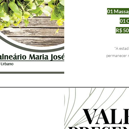
01 Massa
01 
R$ 50
*A estad
permanecer n